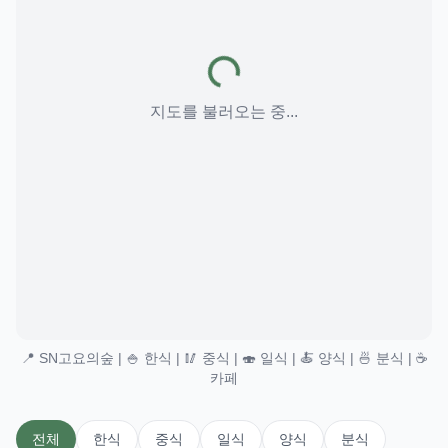
지도를 불러오는 중...
📍 SN고요의숲 | 🍚 한식 | 🥢 중식 | 🍣 일식 | 🍝 양식 | 🍜 분식 | ☕
카페
전체
한식
중식
일식
양식
분식