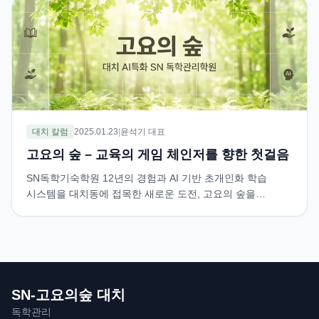
대치 칼럼
2025.01.23
|
윤석기 대표
고요의 숲 – 교육의 게임 체인저를 향한 첫걸음
SN독학기숙학원 12년의 경험과 AI 기반 초개인화 학습
시스템을 대치동에 접목한 새로운 도전, 고요의 숲을
소개합니다.
SN-고요의숲 대치
독학관리